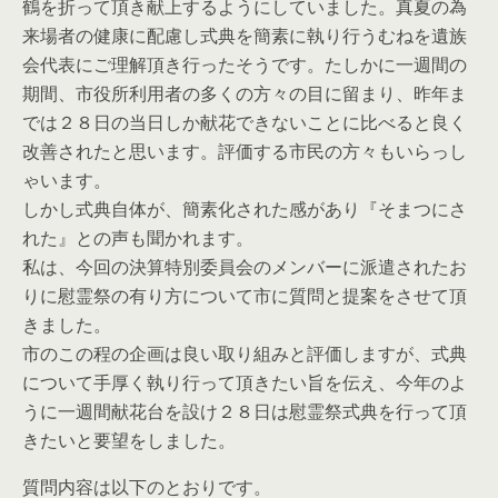
鶴を折って頂き献上するようにしていました。真夏の為
来場者の健康に配慮し式典を簡素に執り行うむねを遺族
会代表にご理解頂き行ったそうです。たしかに一週間の
期間、市役所利用者の多くの方々の目に留まり、昨年ま
では２８日の当日しか献花できないことに比べると良く
改善されたと思います。評価する市民の方々もいらっし
ゃいます。
しかし式典自体が、簡素化された感があり『そまつにさ
れた』との声も聞かれます。
私は、今回の決算特別委員会のメンバーに派遣されたお
りに慰霊祭の有り方について市に質問と提案をさせて頂
きました。
市のこの程の企画は良い取り組みと評価しますが、式典
について手厚く執り行って頂きたい旨を伝え、今年のよ
うに一週間献花台を設け２８日は慰霊祭式典を行って頂
きたいと要望をしました。
質問内容は以下のとおりです。