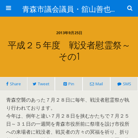
青森市議会議員・舘山善也（たてやまよしや）
2013年9月25日
平成２５年度 戦没者慰霊祭～
その1
Share
Tweet
Pin
Mail
SMS
青森空襲のあった７月２８日に毎年、戦没者慰霊祭が執
り行われております。
今年は、例年と違い７月２８日を挟むかたちで７月２５
日～３１日の一週間を青森市役所前に祭壇を設け市役所
への来場者に戦没者、戦災者の方々の冥福を祈り、折り