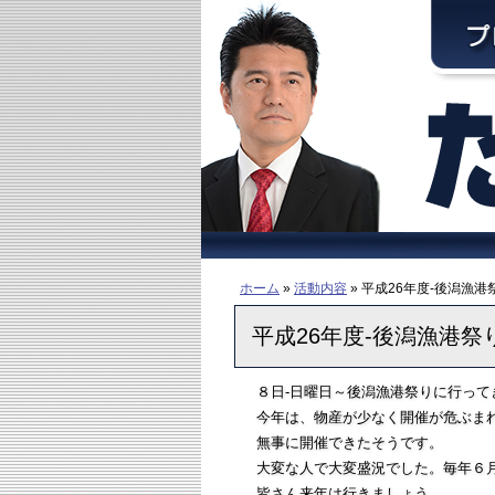
ホーム
»
活動内容
» 平成26年度-後潟漁港
平成26年度-後潟漁港祭
８日-日曜日～後潟漁港祭りに行って
今年は、物産が少なく開催が危ぶま
無事に開催できたそうです。
大変な人で大変盛況でした。毎年６
皆さん来年は行きましょう。