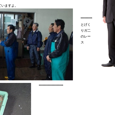
ていますよ。
*********
とげく
りガ二
のレー
ス
*******************