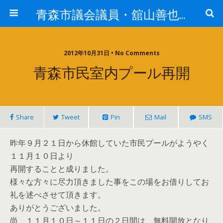
青森市議会議員・舘山善也（たてやまよしや）
2012年10月31日 • No Comments
青森市民室内プール再開
Share
Tweet
Pin
Mail
SMS
昨年９月２１日から休館していた市民プールがようやく
１１月１０日より
再開することと成りました。
様々な方々に尽力頂きました事をこの場をお借りしてお
礼を述べさせて頂きます。
ありがとうございました。
尚 １１月１０日～１１日の２日間は、無料開放となり