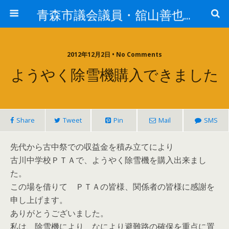
青森市議会議員・舘山善也（たてやまよしや）
2012年12月2日 • No Comments
ようやく除雪機購入できました
Share
Tweet
Pin
Mail
SMS
先代から古中祭での収益金を積み立てにより
古川中学校ＰＴＡで、ようやく除雪機を購入出来まし
た。
この場を借りて ＰＴＡの皆様、関係者の皆様に感謝を
申し上げます。
ありがとうございました。
私は、除雪機により なにより避難路の確保を重点に置