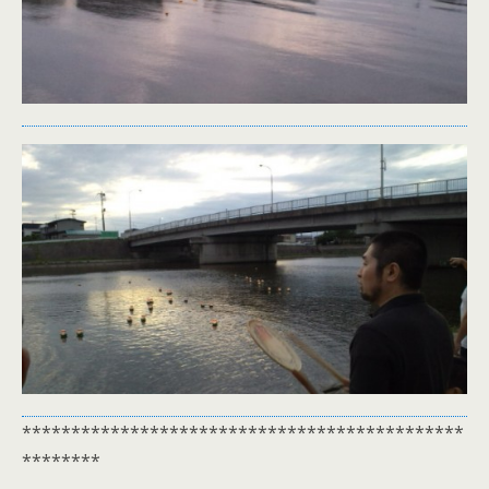
*********************************************
********