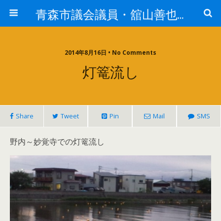
青森市議会議員・舘山善也（たてやまよしや）
2014年8月16日 • No Comments
灯篭流し
Share
Tweet
Pin
Mail
SMS
野内～妙覚寺での灯篭流し