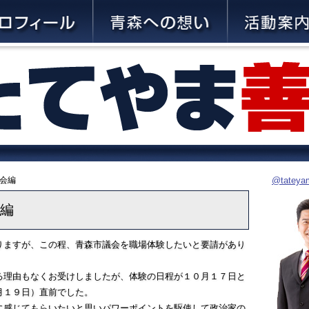
議会編
@tate
編
りますが、この程、青森市議会を職場体験したいと要請があり
る理由もなくお受けしましたが、体験の日程が１０月１７日と
月１９日）直前でした。
に感じてもらいたいと思いパワーポイントを駆使して政治家の