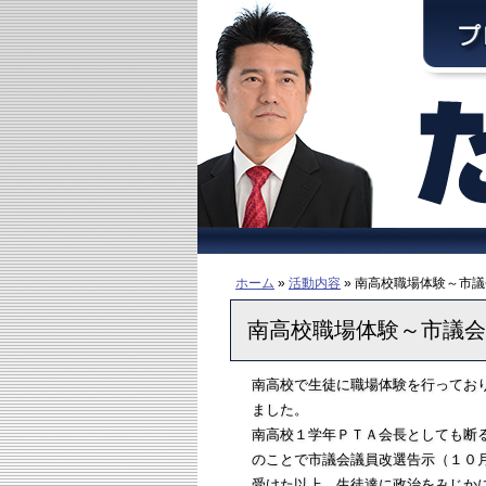
ホーム
»
活動内容
» 南高校職場体験～市
南高校職場体験～市議会
南高校で生徒に職場体験を行ってお
ました。
南高校１学年ＰＴＡ会長としても断
のことで市議会議員改選告示（１０
受けた以上、生徒達に政治をみじか