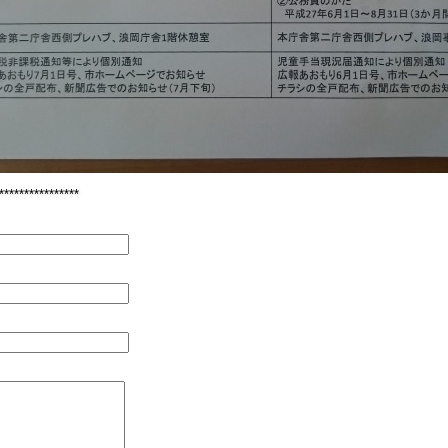
****************