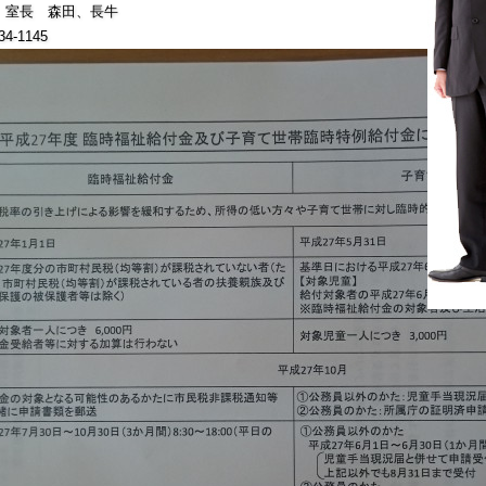
長 森田、長牛
4-1145