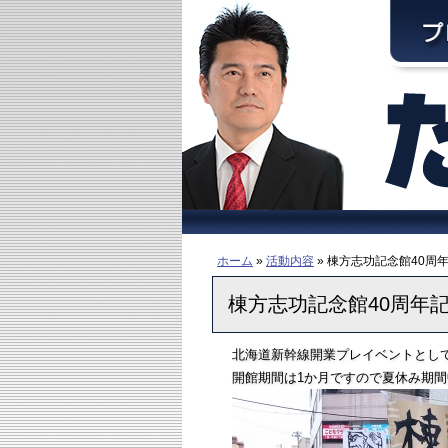
ホーム
»
活動内容
» 棟方志功記念館40周
棟方志功記念館40周年
北海道新幹線開業プレイベントとして
開館期間は1か月ですので夏休み期