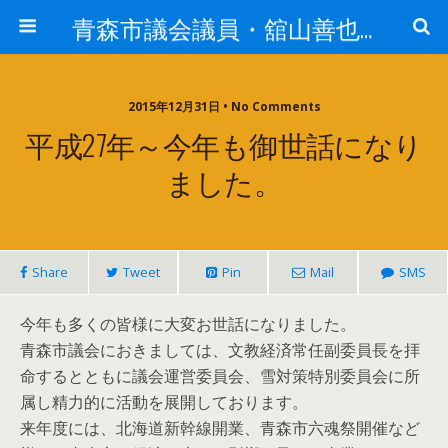
青森市議会議員・舘山善也（たてやまよしや）
2015年12月31日 • No Comments
平成27年～今年も御世話になり
ました。
Share
Tweet
Pin
Mail
SMS
今年も多くの皆様に大変お世話になりました。
青森市議会におきましては、文教経済常任副委員長を拝
命するとともに議会運営委員会、雪対策特別委員会に所
属し精力的に活動を展開しております。
来年度には、北海道新幹線開業、青森市六魂祭開催など