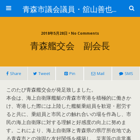
青森市議会議員・舘山善也（たてやまよしや）
2018年5月28日 • No Comments
青森艦交会 副会長
Share
Tweet
Pin
Mail
SMS
このたび青森艦交会が発足致しました。
本会は、海上自衛隊艦艇の青森市寄港を積極的に働きか
け、寄港した際には上陸した艦艇乗組員を歓迎・慰労す
ると共に、乗組員と市民との触れ合いの場を作為し、市
民の海上自衛隊に対する理解と好感度の向上に努めま
す。これにより、海上自衛隊と青森県の県庁所在地であ
る青森市との強固な友好関係を構築し、災害等の非常事