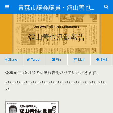
青森市議会議員・舘山善也（たてやまよしや）
2019年9月4日 • No Comments
舘山善也活動報告
Share
Tweet
Pin
Mail
SMS
令和元年度8月号の活動報告をさせていただきます。
*********************************************
**