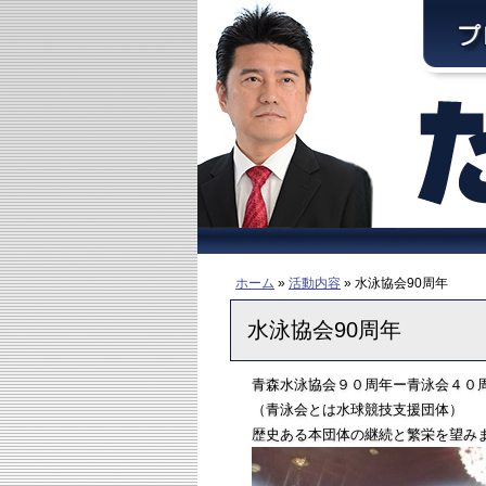
ホーム
»
活動内容
» 水泳協会90周年
水泳協会90周年
青森水泳協会９０周年ー青泳会４０
（青泳会とは水球競技支援団体）
歴史ある本団体の継続と繁栄を望み